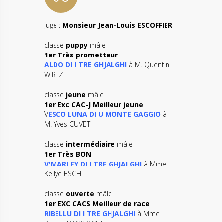
juge :
Monsieur Jean-Louis ESCOFFIER
classe
puppy
mâle
1er Très prometteur
ALDO DI I TRE GHJALGHI
à M. Quentin
WIRTZ
classe
jeune
mâle
1er Exc CAC-J Meilleur jeune
V
ESCO LUNA DI U MONTE GAGGIO
à
M. Yves CUVET
classe
intermédiaire
mâle
1er Très BON
V'MARLEY DI I TRE GHJALGHI
à Mme
Kellye ESCH
classe
ouverte
mâle
1er EXC CACS Meilleur de race
RIBELLU DI I TRE GHJALGHI
à Mme