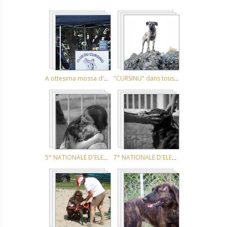
A ottesima mossa d'allevu NE APPIETTU 2025
"CURSINU" dans tous ses états !!!!
5° NATIONALE D'ELEVAGE 27 & 28 AVRIL à PRUNELLI DI FIUM'ORBU
7° NATIONALE D'ELEVAGE A PRUNELLI DI FIUMORBU