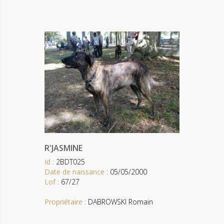
R'JASMINE
Id :
2BDT025
Date de naissance :
05/05/2000
Lof :
67/27
Propriétaire :
DABROWSKI Romain