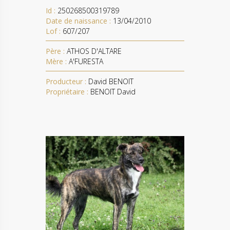
Id :
250268500319789
Date de naissance :
13/04/2010
Lof :
607/207
Père :
ATHOS D'ALTARE
Mère :
A'FURESTA
Producteur :
David BENOIT
Propriétaire :
BENOIT David