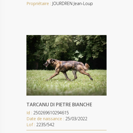
Propriétaire :
JOURDREN Jean-Loup
TARCANU DI PIETRE BIANCHE
Id :
250269610294615
Date de naissance :
25/03/2022
Lof :
2235/542