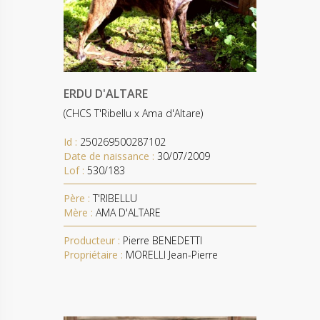
ERDU D'ALTARE
(CHCS T'Ribellu x Ama d'Altare)
Id :
250269500287102
Date de naissance :
30/07/2009
Lof :
530/183
Père :
T'RIBELLU
Mère :
AMA D'ALTARE
Producteur :
Pierre BENEDETTI
Propriétaire :
MORELLI Jean-Pierre