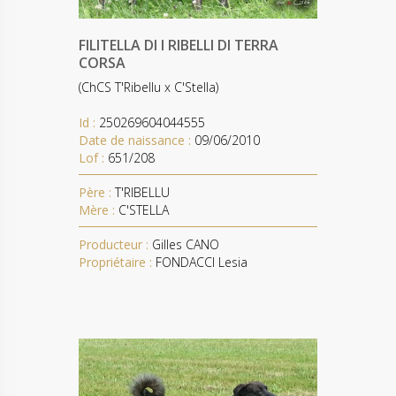
FILITELLA DI I RIBELLI DI TERRA
CORSA
(ChCS T'Ribellu x C'Stella)
Id :
250269604044555
Date de naissance :
09/06/2010
Lof :
651/208
Père :
T'RIBELLU
Mère :
C'STELLA
Producteur :
Gilles CANO
Propriétaire :
FONDACCI Lesia