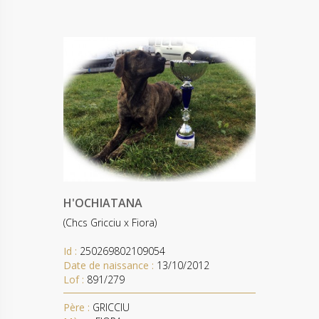
H'OCHIATANA
(Chcs Gricciu x Fiora)
Id :
250269802109054
Date de naissance :
13/10/2012
Lof :
891/279
Père :
GRICCIU