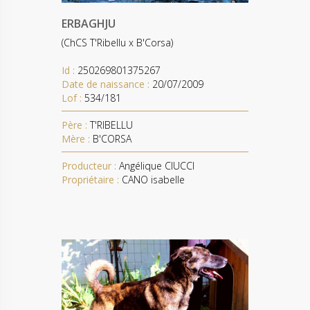
ERBAGHJU
(ChCS T'Ribellu x B'Corsa)
Id :
250269801375267
Date de naissance :
20/07/2009
Lof :
534/181
Père :
T'RIBELLU
Mère :
B'CORSA
Producteur :
Angélique CIUCCI
Propriétaire :
CANO isabelle