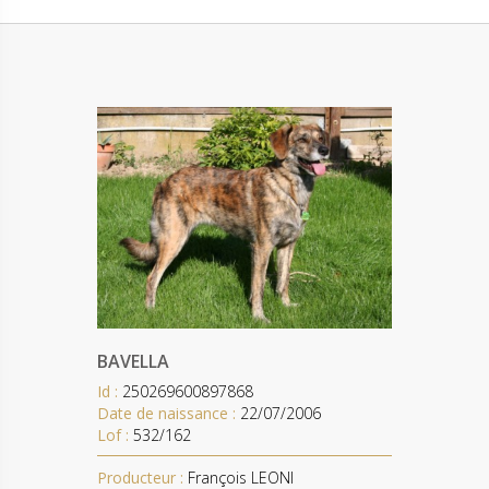
BAVELLA
Id :
250269600897868
Date de naissance :
22/07/2006
Lof :
532/162
Producteur :
François LEONI