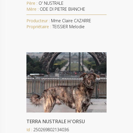
Père :
O' NUSTRALE
Mère :
ODE DI PIETRE BIANCHE
Producteur :
Mme Claire CAZARRE
Propriétaire :
TEISSIER Melodie
TERRA NUSTRALE H'ORSU
Id :
250269802134036