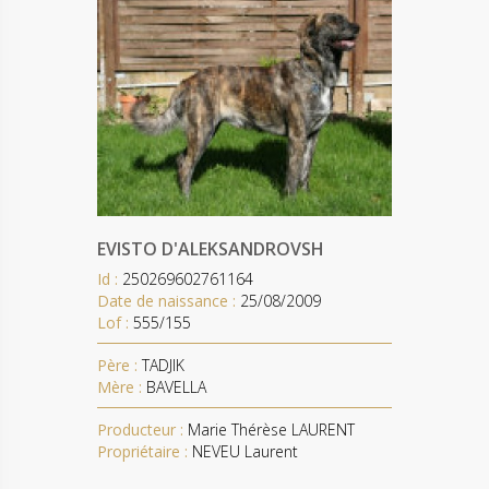
EVISTO D'ALEKSANDROVSH
Id :
250269602761164
Date de naissance :
25/08/2009
Lof :
555/155
Père :
TADJIK
Mère :
BAVELLA
Producteur :
Marie Thérèse LAURENT
Propriétaire :
NEVEU Laurent