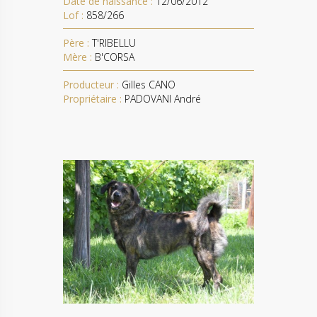
Date de naissance :
12/06/2012
Lof :
858/266
Père :
T'RIBELLU
Mère :
B'CORSA
Producteur :
Gilles CANO
Propriétaire :
PADOVANI André