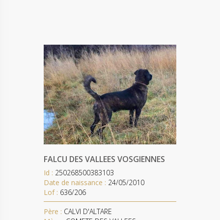
FALCU DES VALLEES VOSGIENNES
Id :
250268500383103
Date de naissance :
24/05/2010
Lof :
636/206
Père :
CALVI D'ALTARE