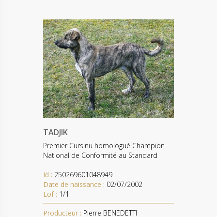
TADJIK
Premier Cursinu homologué Champion
National de Conformité au Standard
Id :
250269601048949
Date de naissance :
02/07/2002
Lof :
1/1
Producteur :
Pierre BENEDETTI