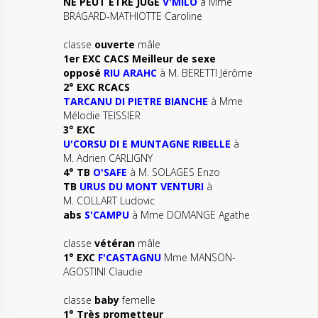
NE PEUT ETRE JUGE
V'MILO
à Mme
BRAGARD-MATHIOTTE Caroline
classe
ouverte
mâle
1er EXC CACS Meilleur de sexe
opposé
RIU ARAHC
à M. BERETTI Jérôme
2° EXC RCACS
TARCANU DI PIETRE BIANCHE
à Mme
Mélodie TEISSIER
3° EXC
U'CORSU DI E MUNTAGNE RIBELLE
à
M. Adrien CARLIGNY
4° TB
O'SAFE
à M. SOLAGES Enzo
TB
URUS DU MONT VENTURI
à
M. COLLART Ludovic
abs
S'CAMPU
à Mme DOMANGE Agathe
classe
vétéran
mâle
1° EXC
F'CASTAGNU
Mme MANSON-
AGOSTINI Claudie
classe
baby
femelle
1° Très prometteur