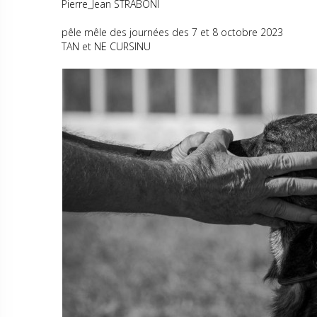
Pierre_Jean STRABONI
pêle mêle des journées des 7 et 8 octobre 2023
TAN et NE CURSINU