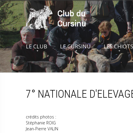
LE CLUB
LE CURSINU
LES CHIOT
7° NATIONALE D'ELEVAG
crédits photos :
Stéphanie ROIG
Jean-Pierre VALIN